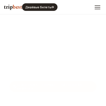
trip
best
Дешёвые билеты
✈
СПЕЦПРОЕКТ TRIPBEST · ЛАТИНСКАЯ
🌎
АМЕРИКА
Река Урубамба: «Священная
Река Инков»