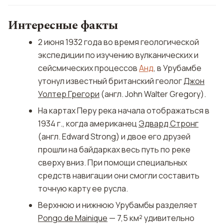
Интересные факты
2 июня 1932 года во время геологической
экспедиции по изучению вулканических и
сейсмических процессов
Анд
, в Урубамбе
утонул известный британский геолог
Джон
Уолтер Грегори
(англ. John Walter Gregory).
На картах Перу река начала отображаться в
1934 г., когда американец
Эдвард Стронг
(англ. Edward Strong) и двое его друзей
прошли на байдарках весь путь по реке
сверху вниз. При помощи специальных
средств навигации они смогли составить
точную карту ее русла.
Верхнюю и нижнюю Урубамбы разделяет
Pongo de Mainique
— 7,5 км² удивительно