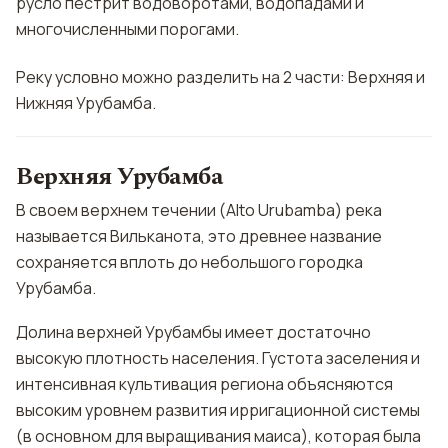
русло пестрит водоворотами, водопадами и
многочисленными порогами.
Реку условно можно разделить на 2 части: Верхняя и
Нижняя Урубамба.
Верхняя Урубамба
В своем верхнем течении (Alto Urubamba) река
называется Вильканота, это древнее название
сохраняется вплоть до небольшого городка
Урубамба.
Долина верхней Урубамбы имеет достаточно
высокую плотность населения. Густота заселения и
интенсивная культивация региона объясняются
высоким уровнем развития ирригационной системы
(в основном для выращивания маиса), которая была