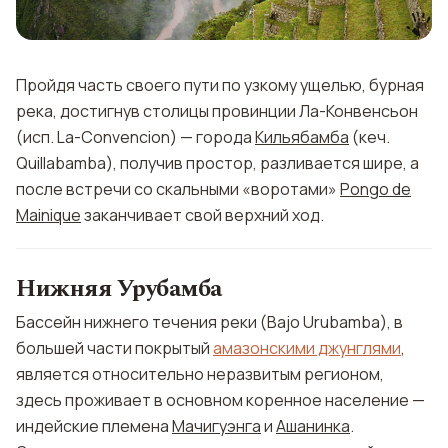
Пройдя часть своего пути по узкому ущелью, бурная
река, достигнув столицы провинции Ла-Конвенсьон
(исп. La-Convencion) — города
Кильябамба
(кеч.
Quillabamba), получив простор, разливается шире, а
после встречи со скальными «воротами»
Pongo de
Mainique
заканчивает свой верхний ход.
Нижняя Урубамба
Бассейн нижнего течения реки (Bajo Urubamba), в
большей части покрытый
амазонскими джунглями
,
является относительно неразвитым регионом,
здесь проживает в основном коренное население —
индейские племена
Мачигуэнга
и
Ашанинка
.