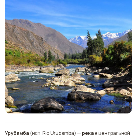
Урубамба
(исп. Rio Urubamba) —
река
в центральной