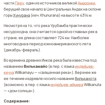
части
Перу
, один из источников великой
Амазонки
,
берущий свое начало в Центральных Андах на склоне
горы
Хунурана
(кеч. Khunurana) на высоте 4314 м.
Несмотря на то, что река Урубамба практически
несудоходна, она считается одной из главных рек в
стране, ее длина составляет 724 км. Наиболее
многоводна в период южноамериканского лета
(декабрь-февраль).
Во времена древних Инков река была известна под
названием
Вилькамайо
(в пер. с языка
индейцев-
кечуа
Willkamayu — «священная река»). Верхнее же
ее течение издревле носило название
Вильканота
(возможно, в пер. с языка
индейцев-аймара
Willkanuta
— «дом солнца»).
Содержание: