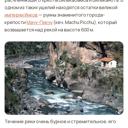
расчленяющего хребты Вилькабамба и Вильканота. В
одном из таких ущелий находятся остатки великой
империи Инков
— руины знаменитого города-
крепости
Мачу-Пикчу
(кеч. Machu Picchu), который
возвышается над рекой на высоте 600 м.
Течение реки очень бурное и стремительное, его