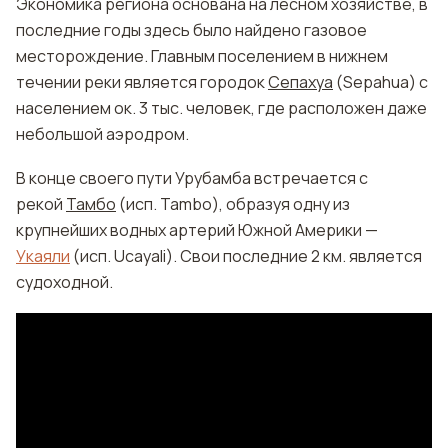
Экономика региона основана на лесном хозяйстве, в
последние годы здесь было найдено газовое
месторождение. Главным поселением в нижнем
течении реки является городок
Сепахуа
(Sepahua) с
населением ок. 3 тыс. человек, где расположен даже
небольшой аэродром.
В конце своего пути Урубамба встречается с
рекой
Тамбо
(исп. Tambo), образуя одну из
крупнейших водных артерий Южной Америки —
Укаяли
(исп. Ucayali). Свои последние 2 км. является
судоходной.