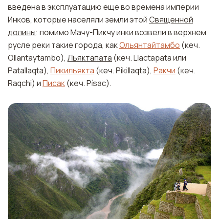
введена в эксплуатацию еще во времена империи
Инков, которые населяли земли этой
Священной
долины
: помимо Мачу-Пикчу инки возвели в верхнем
русле реки такие города, как
Ольянтайтамбо
(кеч.
Ollantaytambo),
Льяктапата
(кеч. Llactapata или
Patallaqta),
Пикильякта
(кеч. Pikillaqta),
Ракчи
(кеч.
Raqchi) и
Писак
(кеч. Písac).