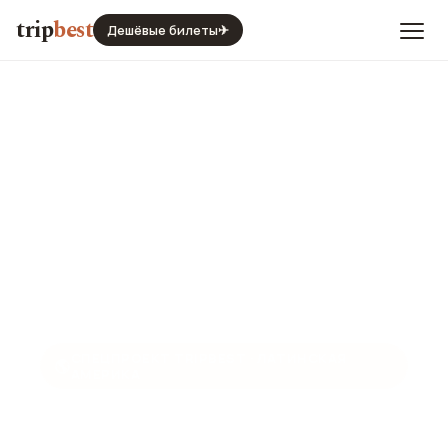
trip
best
Дешёвые билеты
✈
СПЕЦПРОЕКТ TRIPBEST · ЛАТИНСКАЯ
🌎
АМЕРИКА
Штат Пара: «Земля
Бразильской Амазонии»