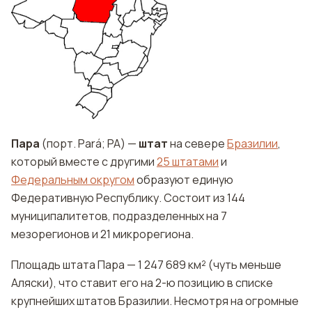
Пара
(порт. Pará; PA) —
штат
на севере
Бразилии
,
который вместе с другими
25 штатами
и
Федеральным округом
образуют единую
Федеративную Республику. Состоит из 144
муниципалитетов, подразделенных на 7
мезорегионов и 21 микрорегиона.
Площадь штата Пара — 1 247 689 км² (чуть меньше
Аляски), что ставит его на 2-ю позицию в списке
крупнейших штатов Бразилии. Несмотря на огромные