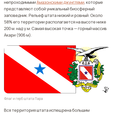
непроходимыми
Амазонскими джунглями
, которые
представляют собой уникальный биосферный
заповедник. Рельеф штата низкий и ровный. Около
58% его территории располагается на высоте ниже
200 м. над у.м. Самая высокая точка — горный массив
Акари (906 м).
Флаг и герб штата Пара
Вся территория штата испещрена большим