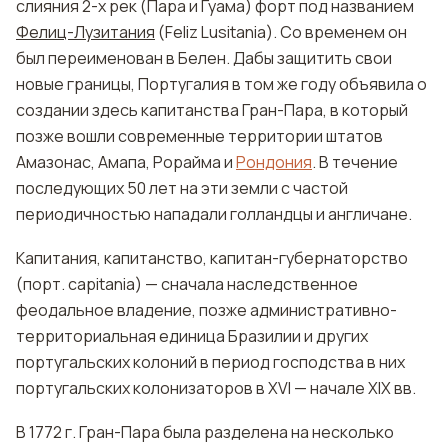
слияния 2-х рек (Пара и Гуама) форт под названием
Фелиц-Лузитания
(Feliz Lusitania). Со временем он
был переименован в Белен. Дабы защитить свои
новые границы, Португалия в том же году объявила о
создании здесь капитанства Гран-Пара, в который
позже вошли современные территории штатов
Амазонас, Амапа, Рорайма и
Рондония
. В течение
последующих 50 лет на эти земли с частой
периодичностью нападали голландцы и англичане.
Капитания, капитанство, капитан-губернаторство
(порт. capitania) — сначала наследственное
феодальное владение, позже административно-
территориальная единица Бразилии и других
португальских колоний в период господства в них
португальских колонизаторов в XVI — начале XIX вв.
В 1772 г. Гран-Пара была разделена на несколько