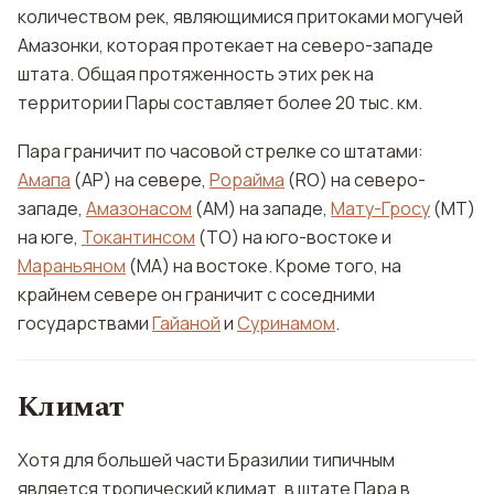
количеством рек, являющимися притоками могучей
Амазонки, которая протекает на северо-западе
штата. Общая протяженность этих рек на
территории Пары составляет более 20 тыс. км.
Пара граничит по часовой стрелке со штатами:
Амапа
(AP) на севере,
Рорайма
(RO) на северо-
западе,
Амазонасом
(AM) на западе,
Мату-Гросу
(MT)
на юге,
Токантинсом
(TO) на юго-востоке и
Мараньяном
(MA) на востоке. Кроме того, на
крайнем севере он граничит с соседними
государствами
Гайаной
и
Суринамом
.
Климат
Хотя для большей части Бразилии типичным
является тропический климат, в штате Пара в