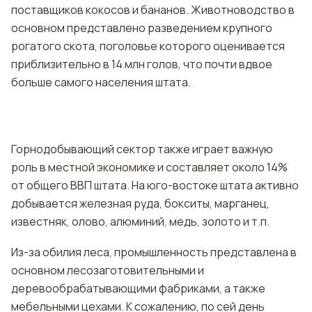
поставщиков кокосов и бананов. Животноводство в
основном представлено разведением крупного
рогатого скота, поголовье которого оценивается
приблизительно в 14 млн голов, что почти вдвое
больше самого населения штата.
Горнодобывающий сектор также играет важную
роль в местной экономике и составляет около 14%
от общего ВВП штата. На юго-востоке штата активно
добывается железная руда, бокситы, марганец,
известняк, олово, алюминий, медь, золото и т.п.
Из-за обилия леса, промышленность представлена в
основном лесозаготовительными и
деревообрабатывающими фабриками, а также
мебельными цехами. К сожалению, по сей день