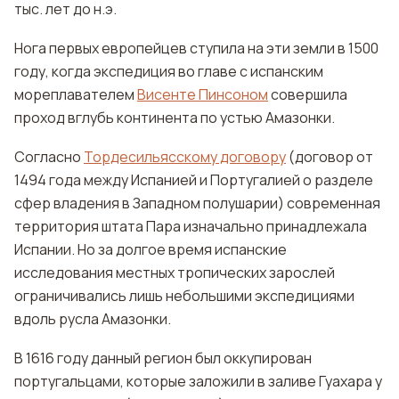
тыс. лет до н.э.
Нога первых европейцев ступила на эти земли в 1500
году, когда экспедиция во главе с испанским
мореплавателем
Висенте Пинсоном
совершила
проход вглубь континента по устью Амазонки.
Согласно
Тордесильясскому договору
(договор от
1494 года между Испанией и Португалией о разделе
сфер владения в Западном полушарии) современная
территория штата Пара изначально принадлежала
Испании. Но за долгое время испанские
исследования местных тропических зарослей
ограничивались лишь небольшими экспедициями
вдоль русла Амазонки.
В 1616 году данный регион был оккупирован
португальцами, которые заложили в заливе Гуахара у