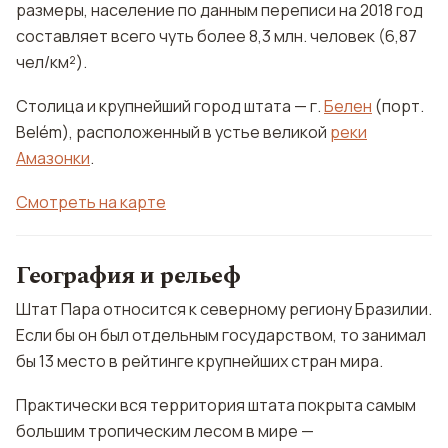
размеры, население по данным переписи на 2018 год
составляет всего чуть более 8,3 млн. человек (6,87
чел/км²).
Столица и крупнейший город штата — г.
Белен
(порт.
Belém), расположенный в устье великой
реки
Амазонки
.
Смотреть на карте
География и рельеф
Штат Пара относится к северному региону Бразилии.
Если бы он был отдельным государством, то занимал
бы 13 место в рейтинге крупнейших стран мира.
Практически вся территория штата покрыта самым
большим тропическим лесом в мире —