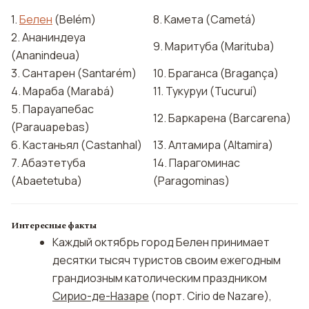
1.
Белен
(Belém)
8. Камета (Cametá)
2. Ананиндеуа
9. Маритуба (Marituba)
(Ananindeua)
3. Сантарен (Santarém)
10. Браганса (Bragança)
4. Мараба (Marabá)
11. Тукуруи (Tucuruí)
5. Парауапебас
12. Баркарена (Barcarena)
(Parauapebas)
6. Кастаньял (Castanhal)
13. Алтамира (Altamira)
7. Абаэтетуба
14. Парагоминас
(Abaetetuba)
(Paragominas)
Интересные факты
Каждый октябрь город Белен принимает
десятки тысяч туристов своим ежегодным
грандиозным католическим праздником
Сирио-де-Назаре
(порт. Cirio de Nazare),