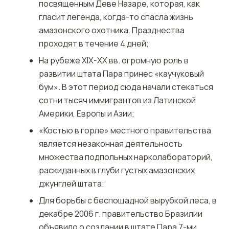
посвященным Деве Назаре, которая, как
гласит легенда, когда-то спасла жизнь
амазонского охотника. Празднества
проходят в течение 4 дней;
На рубеже XIX-XX вв. огромную роль в
развитии штата Пара принес «каучуковый
бум». В этот период сюда начали стекаться
сотни тысяч иммигрантов из Латинской
Америки, Европы и Азии;
«Костью в горле» местного правительства
является незаконная деятельность
множества подпольных нарколабораторий,
раскиданных в глуби густых амазонских
джунглей штата;
Для борьбы с беспощадной вырубкой леса, в
декабре 2006 г. правительство Бразилии
объявило о создании в штате Пара 7-ми