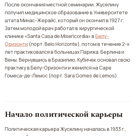
После окончания местной семинарии, Жуселину
получил медицинское образование в Университете
штата Минас-Жерайс, который он окончил в 1927 г.
Затем молодой врач работал в хирургической
клинике «Santa Casa de Misericordia» в
Белу-
Оризонти
(порт. Belo Horizonte), потом в течение 2-х
лет практиковался в больницах Парижа, Берлина и
Вены. Вернувшись в Бразилию, Кубичек основал свою
практику в Белу-Оризонти и женился на Саре
Гомеса-де-Лемос (порт. Sara Gomes de Lemos).
Начало политической карьеры
Политическая карьера Жуселину началась в 1933 г.,