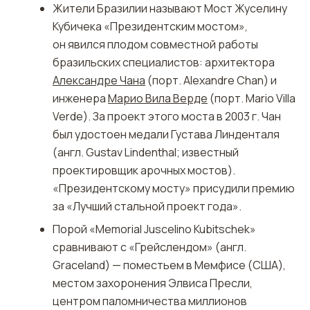
Жители Бразилии называют Мост Жуселину
Кубичека «Президентским мостом»,
он явился плодом совместной работы
бразильских специалистов: архитектора
Александре Чана
(порт. Alexandre Chan) и
инженера
Марио Вила Верде
(порт. Mario Villa
Verde). За проект этого моста в 2003 г. Чан
был удостоен медали Густава Линденталя
(англ. Gustav Lindenthal; известный
проектировщик арочных мостов).
«Президентскому мосту» присудили премию
за «Лучший стальной проект года».
Порой «Memorial Juscelino Kubitschek»
сравнивают с «Грейслендом» (англ.
Graceland) — поместьем в Мемфисе (США),
местом захоронения Элвиса Пресли,
центром паломничества миллионов