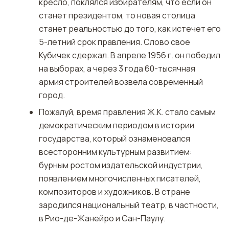
кресло, поклялся избирателям, что если он
станет президентом, то новая столица
станет реальностью до того, как истечет его
5-летний срок правления. Слово свое
Кубичек сдержал. В апреле 1956 г. он победил
на выборах, а через 3 года 60-тысячная
армия строителей возвела современный
город.
Пожалуй, время правления Ж.К. стало самым
демократическим периодом в истории
государства, который ознаменовался
всесторонним культурным развитием:
бурным ростом издательской индустрии,
появлением многочисленных писателей,
композиторов и художников. В стране
зародился национальный театр, в частности,
в Рио-де-Жанейро и Сан-Паулу.