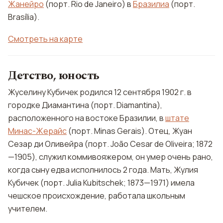
Жанейро
(порт. Rio de Janeiro) в
Бразилиа
(порт.
Brasília).
Смотреть на карте
Детство, юность
Жуселину Кубичек родился 12 сентября 1902 г. в
городке Диамантина (порт. Diamantina),
расположенного на востоке Бразилии, в
штате
Минас-Жерайс
(порт. Minas Gerais). Отец, Жуан
Сезар ди Оливейра (порт. João Cesar de Oliveira; 1872
—1905), служил коммивояжером, он умер очень рано,
когда сыну едва исполнилось 2 года. Мать, Жулия
Кубичек (порт. Julia Kubitschek; 1873—1971) имела
чешское происхождение, работала школьным
учителем.