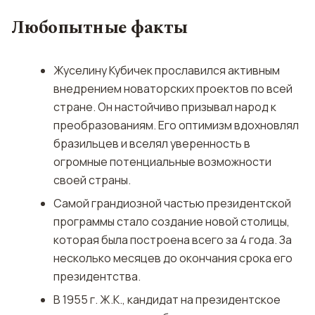
Любопытные факты
Жуселину Кубичек прославился активным
внедрением новаторских проектов по всей
стране. Он настойчиво призывал народ к
преобразованиям. Его оптимизм вдохновлял
бразильцев и вселял уверенность в
огромные потенциальные возможности
своей страны.
Самой грандиозной частью президентской
программы стало создание новой столицы,
которая была построена всего за 4 года. За
несколько месяцев до окончания срока его
президентства.
В 1955 г. Ж.К., кандидат на президентское