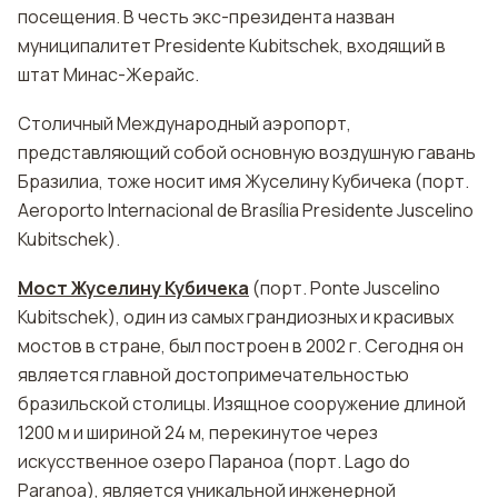
посещения. В честь экс-президента назван
муниципалитет Presidente Kubitschek, входящий в
штат Минас-Жерайс.
Столичный Международный аэропорт,
представляющий собой основную воздушную гавань
Бразилиа, тоже носит имя Жуселину Кубичека (порт.
Aeroporto Internacional de Brasília Presidente Juscelino
Kubitschek).
Мост Жуселину Кубичека
(порт. Ponte Juscelino
Kubitschek), один из самых грандиозных и красивых
мостов в стране, был построен в 2002 г. Сегодня он
является главной достопримечательностью
бразильской столицы. Изящное сооружение длиной
1200 м и шириной 24 м, перекинутое через
искусственное озеро Параноа (порт. Lago do
Paranoa), является уникальной инженерной