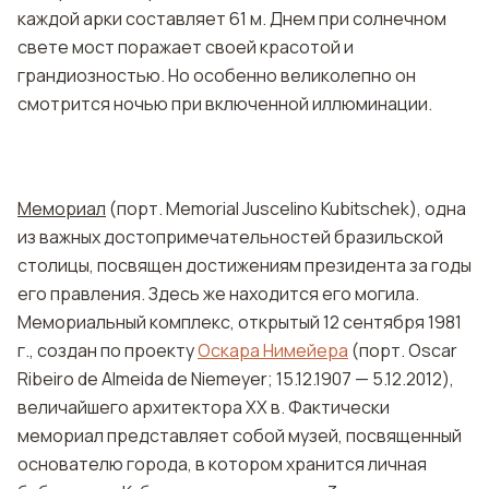
каждой арки составляет 61 м. Днем при солнечном
свете мост поражает своей красотой и
грандиозностью. Но особенно великолепно он
смотрится ночью при включенной иллюминации.
Мемориал
(порт. Memorial Juscelino Kubitschek), одна
из важных достопримечательностей бразильской
столицы, посвящен достижениям президента за годы
его правления. Здесь же находится его могила.
Мемориальный комплекс, открытый 12 сентября 1981
г., создан по проекту
Оскара Нимейера
(порт. Oscar
Ribeiro de Almeida de Niemeyer; 15.12.1907 — 5.12.2012),
величайшего архитектора XX в. Фактически
мемориал представляет собой музей, посвященный
основателю города, в котором хранится личная