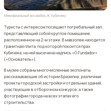
Мемориальный ансамбль Ж. Кубичеку
Туристы с интересом посещают погребальный зал,
представляющий собой круглое помещение,
расположенное на 2-м этаже. В мавзолее находится
гранитная плита, под которой покоится прах
Кубичека, на ней высечена надпись «O Fundador»
(«Основатель»).
В музее собраны многочисленные экспонаты,
рассказывающие об истории Бразилиа: различные
проекты городской застройки и отдельных зданий,
участвующие в отборочном конкурсе, а также
фотографии города на всех этапах его
строительства.