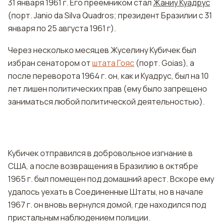
31 января 1961 г. Его преемником стал
Жаниу Куадрус
(порт. Janio da Silva Quadros; президент Бразилии с 31
января по 25 августа 1961 г).
Через несколько месяцев Жуселину Кубичек был
избран сенатором от
штата Гояс
(порт. Goias), а
после переворота 1964 г. он, как и Куадрус, был на 10
лет лишен политических прав (ему было запрещено
заниматься любой политической деятельностью).
Кубичек отправился в добровольное изгнание в
США, а после возвращения в Бразилию в октябре
1965 г. был помещен под домашний арест. Вскоре ему
удалось уехать в Соединенные Штаты, но в начале
1967 г. он вновь вернулся домой, где находился под
пристальным наблюдением полиции.