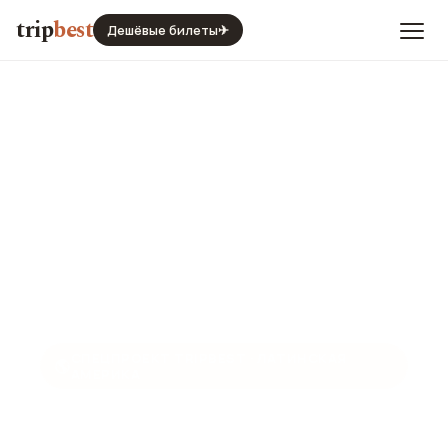
trip
best
Дешёвые билеты
✈
СПЕЦПРОЕКТ TRIPBEST · ЛАТИНСКАЯ
🌎
АМЕРИКА
Жуселину Кубичек: «Больше
Чем Президент» (Бразилия)