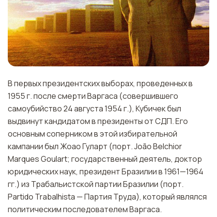
В первых президентских выборах, проведенных в
1955 г. после смерти Варгаса (совершившего
самоубийство 24 августа 1954 г.), Кубичек был
выдвинут кандидатом в президенты от СДП. Его
основным соперником в этой избирательной
кампании был Жоао Гуларт (порт. João Belchior
Marques Goulart; государственный деятель, доктор
юридических наук, президент Бразилии в 1961—1964
гг.) из Трабальистской партии Бразилии (порт.
Partido Trabalhista — Партия Труда), который являлся
политическим последователем Варгаса.