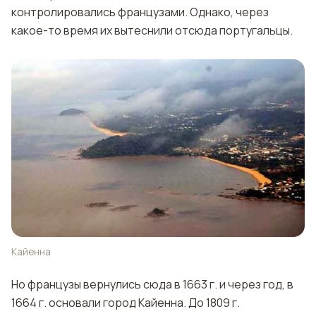
контролировались французами. Однако, через
какое-то время их вытеснили отсюда португальцы.
Кайенна
Но французы вернулись сюда в 1663 г. и через год, в
1664 г. основали город Кайенна. До 1809 г.