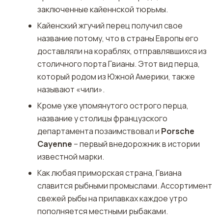
заключенные кайеннской тюрьмы.
Кайенский жгучий перец получил свое
название потому, что в страны Европы его
доставляли на кораблях, отправлявшихся из
столичного порта Гвианы. Этот вид перца,
который родом из Южной Америки, также
называют «чили».
Кроме уже упомянутого острого перца,
название у столицы французского
департамента позаимствовал и
Porsche
Cayenne
– первый внедорожник в истории
известной марки.
Как любая приморская страна, Гвиана
славится рыбными промыслами. Ассортимент
свежей рыбы на прилавках каждое утро
пополняется местными рыбаками.