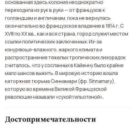
основанная здесь колония неоднократно
переходила из рук в руки — от французов к
голландцам и англичанам, пока не вернулась
окончательно во французское владение в 1814 г. С
XVIII по XX вв., как и вся страна, город служил местом
ссылки политических заключенных. Из-за
изнуряюще-влажного, жаркого климата и
распространения тяжелых тропических лихорадок
считалось, что у сосланных в Кайенну было крайне
мало шансов выжить. В мировую историю вошла
каторжная тюрьма Синнамари (фр. Sinnamary),
которую во времена Великой Французской
революции называли «сухой гильотиной».
Достопримечательности