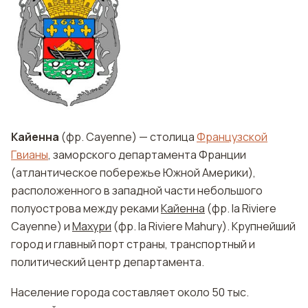
Кайенна
(фр. Cayenne) — столица
Французской
Гвианы
, заморского департамента Франции
(атлантическое побережье Южной Америки),
расположенного в западной части небольшого
полуострова между реками
Кайенна
(фр. la Riviеre
Cayenne) и
Махури
(фр. la Riviеre Mahury). Крупнейший
город и главный порт страны, транспортный и
политический центр департамента.
Население города составляет около 50 тыс.