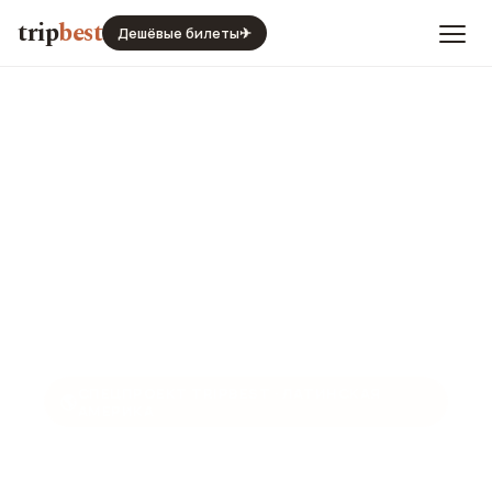
trip
best
Дешёвые билеты
✈
СПЕЦПРОЕКТ TRIPBEST · ЛАТИНСКАЯ
🌎
АМЕРИКА
Кайенна: «Город, Затерянный
в Пространстве»