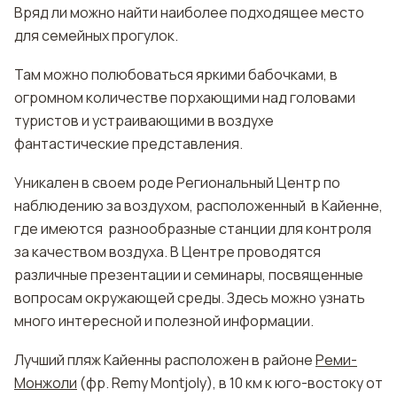
Вряд ли можно найти наиболее подходящее место
для семейных прогулок.
Там можно полюбоваться яркими бабочками, в
огромном количестве порхающими над головами
туристов и устраивающими в воздухе
фантастические представления.
Уникален в своем роде Региональный Центр по
наблюдению за воздухом, расположенный в Кайенне,
где имеются разнообразные станции для контроля
за качеством воздуха. В Центре проводятся
различные презентации и семинары, посвященные
вопросам окружающей среды. Здесь можно узнать
много интересной и полезной информации.
Лучший пляж Кайенны расположен в районе
Реми-
Монжоли
(фр. Rеmy Montjoly), в 10 км к юго-востоку от