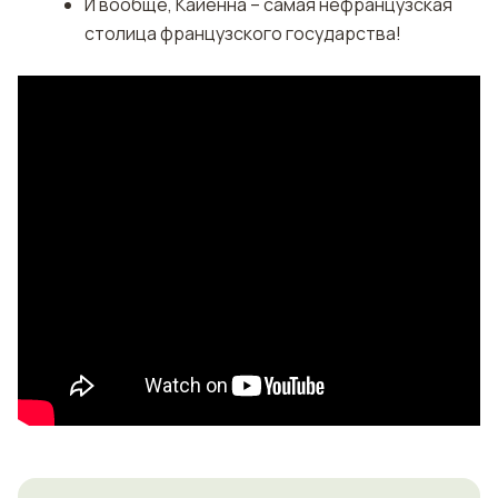
И вообще, Кайенна – самая нефранцузская
столица французского государства!