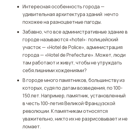
Интересная особенность города —
удивительная архитектура зданий: нечто
похожее на разноцветные пагоды.
Забавно, что все административные здание в
городе называются «hotel»: полицейский
участок — «Нotel de Рolice», администрация
города — «Нotel de Рrefecture». Может, люди
там работают и живут, чтобы не утруждать
себя лишними хождениями?
В городе много памятников, большинству из
которых, судя по датам возведения, по 100-
150 лет. Например, памятник, установленный
в честь 100-летия Великой Французской
революции. К памятникам относятся
уважительно, никто их не разрисовывает и не
ломает.