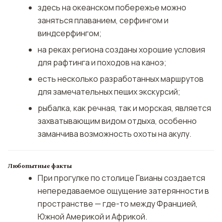
здесь на океанском побережье можно
заняться плаванием, серфингом и
виндсерфингом;
на реках региона созданы хорошие условия
для рафтинга и походов на каноэ;
есть несколько разработанных маршрутов
для замечательных пеших экскурсий;
рыбалка, как речная, так и морская, является
захватывающим видом отдыха, особенно
заманчива возможность охоты на акулу.
Любопытные факты
При прогулке по столице Гвианы создается
непередаваемое ощущение затерянности в
пространстве — где-то между Францией,
Южной Америкой и Африкой.