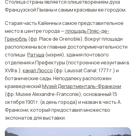
Столица страны является олицетворением духа
Французской Гвианы и самым красивым ее городом.
Старая часть Кайенны и самое представительное
место в центре города —
площадь Пляс-де-
Гренобль
(фр. Place de Grenoble). Вокруг площади
расположены все главные достопримечательности
столицы:
Ратуша
(мэрия), здания почтового
отделения и Префектуры (построенное иезуитами в
XVIII в.),
канал Люссо
(фр. Laussat Canal; 1777 г.) и
ботанические сады. Неподалеку расположен
краеведческий
Музей Департменталь-Франкони
(фр. Musеe Alexandre-Franconie), основанный 15
октября 1901 г. (в день города) и назван в честь А.
Франкони, который предоставил множество
экспонатов для выставки.