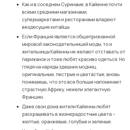
Как и в соседнем Суринаме, в Кайенне почти
всеми средними магазинами,
супермаркетами и ресторанами владеют
вездесущие китайцы.
Если Франция является общепризнанной
мировой законодательницей моды, то и
жительницы Кайенны не желают отставать от
парижанок и тоже любят красиво одеться. Но
глядя на наряды здешних модниц,
оригинальные, пестрые и цветастые, вновь
понимаешь, что это все больше напоминает
страстную Африку, нежели элегантную
Францию.
Даже свои дома жители Кайенны любят
раскрашивать в жизнерадостные цвета –
желтые, оранжевые, голубые и зеленые.