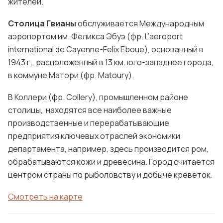
жителей.
Столица Гвианы
обслуживается Международным
аэропортом им. Феликса Эбуэ (фр. L’aеroport
international de Cayenne-Fеlix Ebouе), основанный в
1943 г., расположенный в 13 км. юго-западнее города,
в коммуне Матори (фр. Matoury).
В Коллери (фр. Collery), промышленном районе
столицы, находятся все наиболее важные
производственные и перерабатывающие
предприятия ключевых отраслей экономики
департамента, например, здесь производится ром,
обрабатываются кожи и древесина. Город считается
центром страны по рыболовству и добыче креветок.
Смотреть на карте