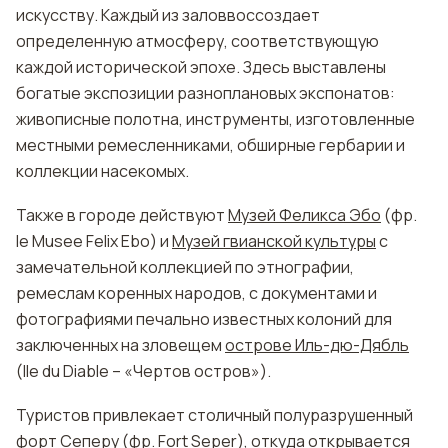
искусству. Каждый из заловвоссоздает
определенную атмосферу, соответствующую
каждой исторической эпохе. Здесь выставлены
богатые экспозиции разноплановых экспонатов:
живописные полотна, инструменты, изготовленные
местными ремесленниками, обширные гербарии и
коллекции насекомых.
Также в городе действуют
Музей Феликса Эбо
(фр.
le Мusеe Fеlix Ebo) и
Музей гвианской культуры
с
замечательной коллекцией по этнографии,
ремеслам коренных народов, с документами и
фотографиями печально известных колоний для
заключенных на зловещем
острове Иль-дю-Дябль
(Ile du Diable – «Чертов остров»).
Туристов привлекает столичный полуразрушенный
форт Сеперу (фр. Fort Seper), откуда открывается