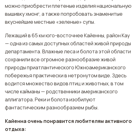
можно приобрести плетеные изделия национальную
вышивку хмонг, а также попробовать знаменитые
вкуснейшие местные «зеленые» супы.
Лежащий в 65 км юго-восточнее Кайенны, район Кау
— одна из самых доступных областей живой природы
департамента. Влажные леса и болота этой области
сохранили все огромное разнообразие живой
природы приатлантического Южноамериканского
побережья практически в нетронутом виде. Здесь
водится множество видов птиц и животных, в том
числе кайманы — родственники американского
аллигатора. Реки и болота изобилуют
фантастическим разнообразием рыбы.
Кайенна очень понравится любителям активного
отдыха: