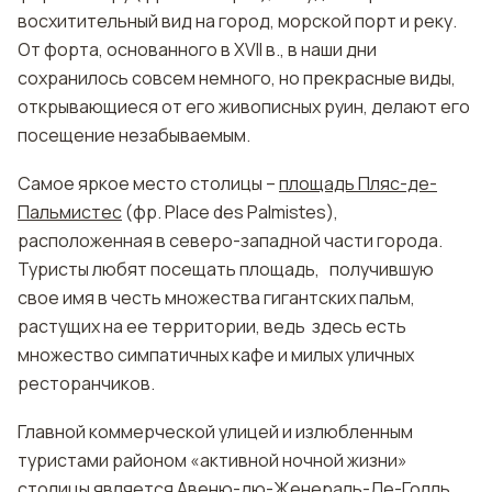
восхитительный вид на город, морской порт и реку.
От форта, основанного в XVII в., в наши дни
сохранилось совсем немного, но прекрасные виды,
открывающиеся от его живописных руин, делают его
посещение незабываемым.
Самое яркое место столицы –
площадь Пляс-де-
Пальмистес
(фр. Place des Palmistes),
расположенная в северо-западной части города.
Туристы любят посещать площадь, получившую
свое имя в честь множества гигантских пальм,
растущих на ее территории, ведь здесь есть
множество симпатичных кафе и милых уличных
ресторанчиков.
Главной коммерческой улицей и излюбленным
туристами районом «активной ночной жизни»
столицы является
Авеню-дю-Женераль-Де-Голль