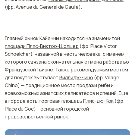
(фр. Avenue du General de Gaulle).
Главный рынок Кайенны находится на знаменитой
площади Пляс-Виктор-Шолшер
(фр. Place Victor
Schoelcher), названной в честь человека, с именем
которого связана окончательная отмена рабства во
Французской Гвиане. Также рекомендуемым местом
для покупок выступает
Виллидж-Чино
(фр. Village
Chino) — традиционное место продажи рыбы и
всевозможных азиатских деликатесов и специй. Еще
в городе есть торговая площадь
Пляс-дю-Кок
(фр.
Рlace du Сoc) – основной городской
продовольственный рынок.