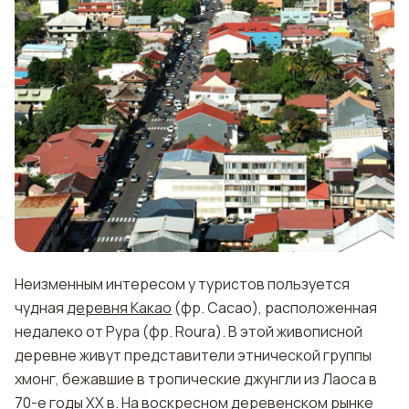
Неизменным интересом у туристов пользуется
чудная
деревня Какао
(фр. Cacao), расположенная
недалеко от Рура (фр. Roura). В этой живописной
деревне живут представители этнической группы
хмонг, бежавшие в тропические джунгли из Лаоса в
70-е годы ХХ в. На воскресном деревенском рынке