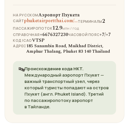
Аэропорт Пхукета
НА РУССКОМ
2
phuketairportthai.com/...
САЙТ
ТЕРМИНАЛЫ
12.9
млн / год
ПАССАЖИРОПОТОК
+6676327230
+7/+7
СПРАВОЧНАЯ
ЧАСОВОЙ ПОЯС
VTSP
КОД ICAO
185 Sanambin Road, Maikhad District,
АДРЕС
Amphur Thalang, Phuket 83 140 Thailand
🔤
Происхождение кода HKT.
Международный аэропорт Пхукет —
важный транспортный узел, через
который туристы попадают на остров
Пхукет (англ. P
h
u
k
e
t
Island). Третий
по пассажиропотоку аэропорт
в Тайланде.