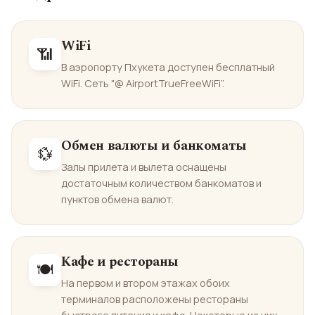
WiFi
📶
В аэропорту Пхукета доступен бесплатный
WiFi. Сеть "@ AirportTrueFreeWiFi”.
Обмен валюты и банкоматы
💱
Залы прилета и вылета оснащены
достаточным количеством банкоматов и
пунктов обмена валют.
Кафе и рестораны
🍽️
На первом и втором этажах обоих
терминалов расположены рестораны