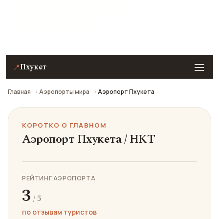
📍 Пхукет, Таиланд
★ 3 / 5
🚕 ~56 мин до центра
Пхукет
📍
Главная
Аэропорты мира
Аэропорт Пхукета
КОРОТКО О ГЛАВНОМ
Аэропорт Пхукета / HKT
РЕЙТИНГ АЭРОПОРТА
3
/ 5
по отзывам туристов