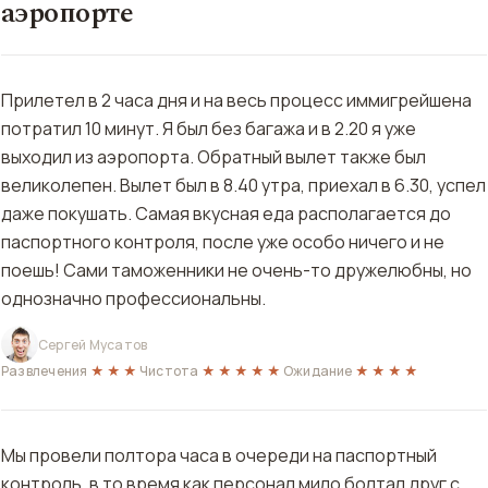
аэропорте
Прилетел в 2 часа дня и на весь процесс иммигрейшена
потратил 10 минут. Я был без багажа и в 2.20 я уже
выходил из аэропорта. Обратный вылет также был
великолепен. Вылет был в 8.40 утра, приехал в 6.30, успел
даже покушать. Самая вкусная еда располагается до
паспортного контроля, после уже особо ничего и не
поешь! Сами таможенники не очень-то дружелюбны, но
однозначно профессиональны.
Сергей Мусатов
Развлечения
★★★
Чистота
★★★★★
Ожидание
★★★★
Мы провели полтора часа в очереди на паспортный
контроль, в то время как персонал мило болтал друг с