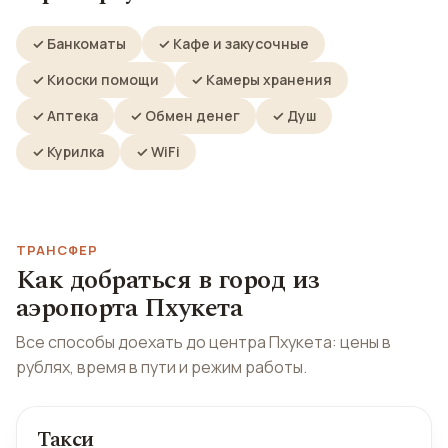
✓ Банкоматы
✓ Кафе и закусочные
✓ Киоски помощи
✓ Камеры хранения
✓ Аптека
✓ Обмен денег
✓ Душ
✓ Курилка
✓ WiFi
ТРАНСФЕР
Как добраться в город из
аэропорта Пхукета
Все способы доехать до центра Пхукета: цены в
рублях, время в пути и режим работы.
Такси