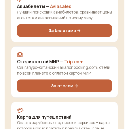
Авиабилеты —
Aviasales
Лучший поисковик авиабилетов: сравнивает цены
агентств и авиакомпаний по всему миру.
За билетами →
🏨
Отели картой МИР —
Trip.com
Сингапуро-китайский аналог booking.com: отели
по всей планете с оплатой картой МИР.
За отелем →
💳
Карта для путешествий
Оплата зарубежных подписок и сервисов + карта,
которой можно платить в поездках там, где не