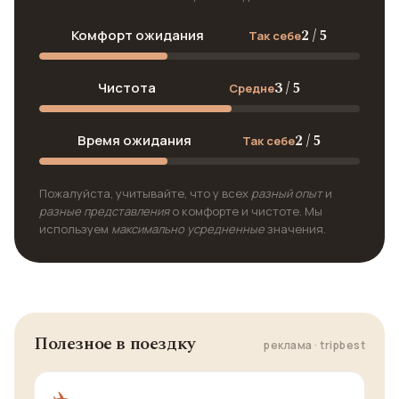
2 / 5
Комфорт ожидания
Так себе
3 / 5
Чистота
Средне
2 / 5
Время ожидания
Так себе
Пожалуйста, учитывайте, что у всех
разный опыт
и
разные представления
о комфорте и чистоте. Мы
используем
максимально усредненные
значения.
Полезное в поездку
реклама · tripbest
✈️