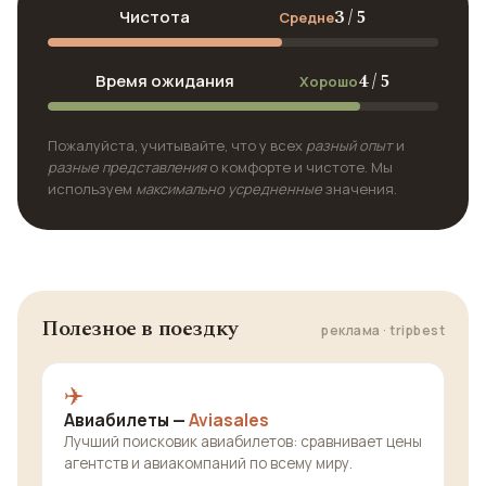
3 / 5
Чистота
Средне
4 / 5
Время ожидания
Хорошо
Пожалуйста, учитывайте, что у всех
разный опыт
и
разные представления
о комфорте и чистоте. Мы
используем
максимально усредненные
значения.
Полезное в поездку
реклама · tripbest
✈️
Авиабилеты —
Aviasales
Лучший поисковик авиабилетов: сравнивает цены
агентств и авиакомпаний по всему миру.