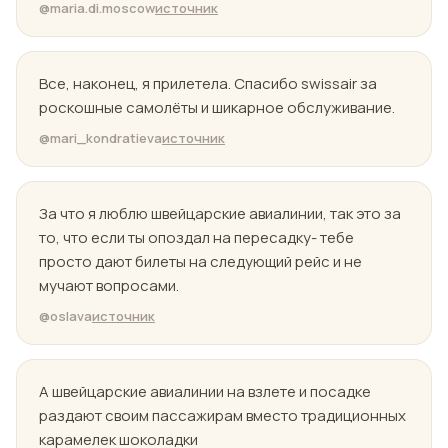
@maria.di.moscow
источник
Все, наконец, я прилетела. Спасибо swissair за
роскошные самолёты и шикарное обслуживание.
@mari_kondratieva
источник
За что я люблю швейцарские авиалинии, так это за
то, что если ты опоздал на пересадку- тебе
просто дают билеты на следующий рейс и не
мучают вопросами.
@oslava
источник
А швейцарские авиалинии на взлете и посадке
раздают своим пассажирам вместо традиционных
карамелек шоколадки