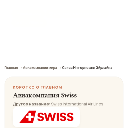
📍 Швейцария
🏆 №11 в мире по SkyTrax 2025
🤝 Star Alliance
Отзывы, развлечения и подробная информация об
авиакомпании: питание на борту, кресла, багаж и
впечатления пассажиров.
Главная
Авиакомпании мира
Свисс Интернешнл Эйрлайнз
КОРОТКО О ГЛАВНОМ
Авиакомпания Swiss
Другое название:
Swiss International Air Lines