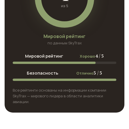
из 5
Мировой рейтинг
по данным SkyTrax
4 / 5
Мировой рейтинг
Хорошо
5 / 5
Безопасность
Отлично
Все рейтинги основаны на информации компании
SkyTrax — мирового лидера в области аналитики
авиации.