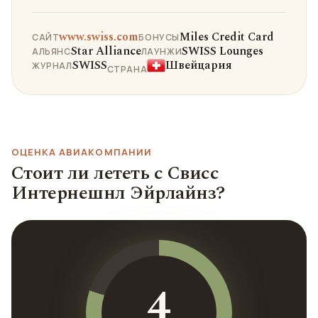
www.swiss.com
Miles Credit Card
САЙТ
БОНУСЫ
Star Alliance
SWISS Lounges
АЛЬЯНС
ЛАУНЖИ
SWISS
Швейцария
ЖУРНАЛ
СТРАНА
ОЦЕНКА АВИАКОМПАНИИ
Стоит ли лететь с Свисс
Интернешнл Эйрлайнз?
4